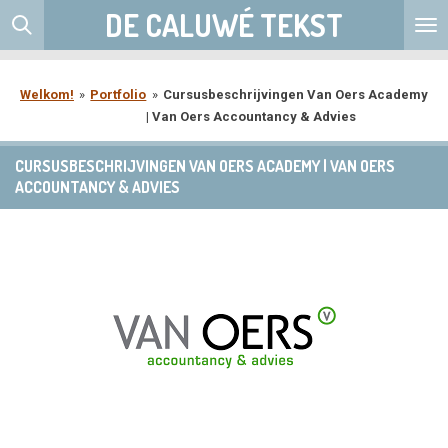
DE CALUWÉ TEKST
Ga
direct
naar
de
Welkom!
»
Portfolio
»
Cursusbeschrijvingen Van Oers Academy
hoofdinhoud
| Van Oers Accountancy & Advies
CURSUSBESCHRIJVINGEN VAN OERS ACADEMY | VAN OERS
ACCOUNTANCY & ADVIES