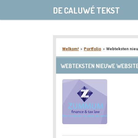
Ga
DE CALUWÉ TEKST
direct
naar
de
hoofdinhoud
Welkom!
»
Portfolio
»
Webteksten nie
WEBTEKSTEN NIEUWE WEBSITE 